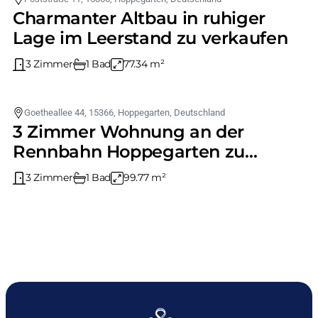
Charmanter Altbau in ruhiger
Lage im Leerstand zu verkaufen
3 Zimmer
1 Bad
77.34 m²
359.172 €
Goetheallee 44, 15366, Hoppegarten, Deutschland
3 Zimmer Wohnung an der
Rennbahn Hoppegarten zu
verkaufen
3 Zimmer
1 Bad
99.77 m²