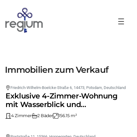
Zum
Inhalt
springen
Immobilien zum Verkauf
1.049.000 €
Friedrich-Wilhelm-Boelcke-Straße 6, 14473, Potsdam, Deutschland
Exklusive 4-Zimmer-Wohnung
mit Wasserblick und
großzügigem Balkon zu
4 Zimmer
2 Bäder
156.15 m²
verkaufen
325.000 €
Poststraße 11, 15366, Hoppegarten, Deutschland